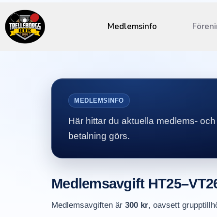
Medlemsinfo
Fören
MEDLEMSINFO
Här hittar du aktuella medlems- och
betalning görs.
Medlemsavgift HT25–VT2
Medlemsavgiften är
300 kr
, oavsett grupptillh