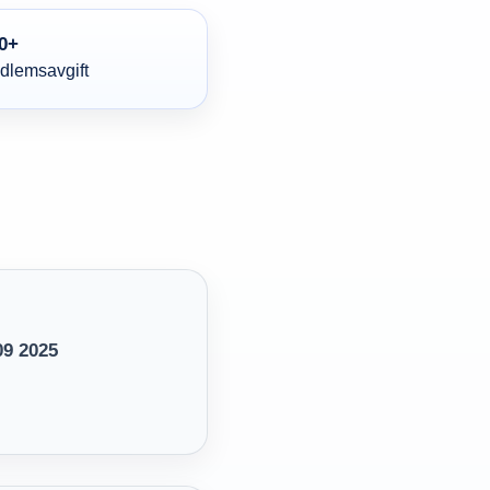
0+
edlemsavgift
09 2025