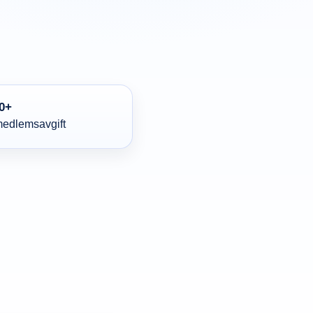
0+
 medlemsavgift